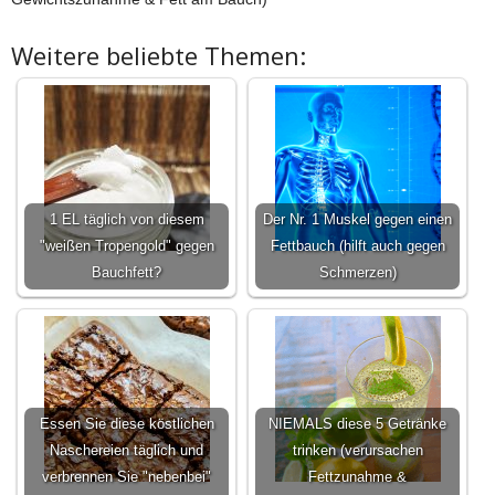
Weitere beliebte Themen:
1 EL täglich von diesem
Der Nr. 1 Muskel gegen einen
"weißen Tropengold" gegen
Fettbauch (hilft auch gegen
Bauchfett?
Schmerzen)
Essen Sie diese köstlichen
NIEMALS diese 5 Getränke
Naschereien täglich und
trinken (verursachen
verbrennen Sie "nebenbei"
Fettzunahme &