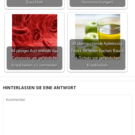
Bauchfett
Hormonstörungen)
99 überraschende Apfelessig-
84-jähriger Arzt enthüllt das
Tricks für einen flachen Bauch
Geheimnis um gefährliche
& Schutz vor gefährlichen
Krankheiten zu vermeiden
Krankheiten
HINTERLASSEN SIE EINE ANTWORT