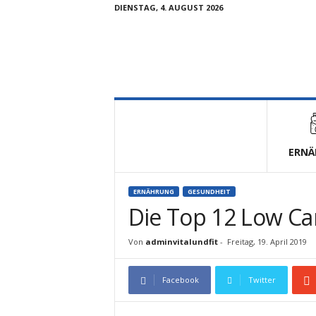
DIENSTAG, 4. AUGUST 2026
V
i
t
a
l
ERNÄ
u
n
d
ERNÄHRUNG
GESUNDHEIT
F
Die Top 12 Low C
i
t
Von
adminvitalundfit
-
Freitag, 19. April 2019
Facebook
Twitter