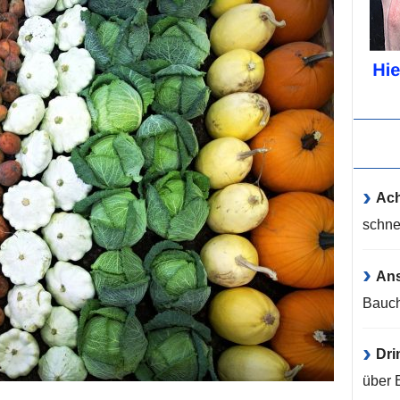
Ach
schne
An
Bauch
Dri
über 