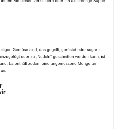
indem Sie diesen zerkleinern oder ihn als cremige Suppe
tigen Gemüse sind, das gegrillt, geröstet oder sogar in
hinzugefügt oder zu „Nudeln“ geschnitten werden kann, ist
reund. Es enthält zudem eine angemessene Menge an
gan.