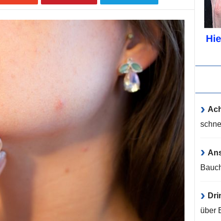
Ach
schne
An
Bauch
Dri
über 