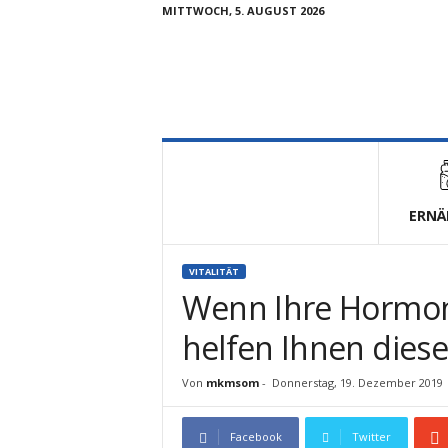
MITTWOCH, 5. AUGUST 2026
V
i
t
a
l
ERNÄ
u
n
d
VITALITÄT
F
Wenn Ihre Hormon
i
t
helfen Ihnen diese
Von
mkmsom
-
Donnerstag, 19. Dezember 2019
Facebook
Twitter