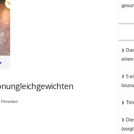
gesun
Das
einen
5 e
nungleichgewichten
loszu
 Perioden
Tri
Die
(sorg