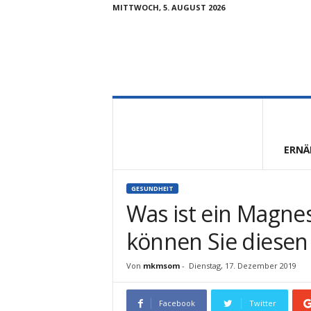
MITTWOCH, 5. AUGUST 2026
V
i
t
a
l
ERNÄ
u
n
d
GESUNDHEIT
F
Was ist ein Magne
i
t
können Sie diese
Von
mkmsom
-
Dienstag, 17. Dezember 2019
Facebook
Twitter