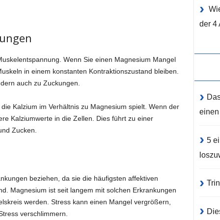
Wie
der 4
kungen
 Muskelentspannung. Wenn Sie einen Magnesium Mangel
Muskeln in einem konstanten Kontraktionszustand bleiben.
ndern auch zu Zuckungen.
Das
n, die Kalzium im Verhältnis zu Magnesium spielt. Wenn der
einen
re Kalziumwerte in die Zellen. Dies führt zu einer
und Zucken.
5 e
loszu
nkungen beziehen, da sie die häufigsten affektiven
Tri
nd. Magnesium ist seit langem mit solchen Erkrankungen
elskreis werden. Stress kann einen Mangel vergrößern,
Die
tress verschlimmern.