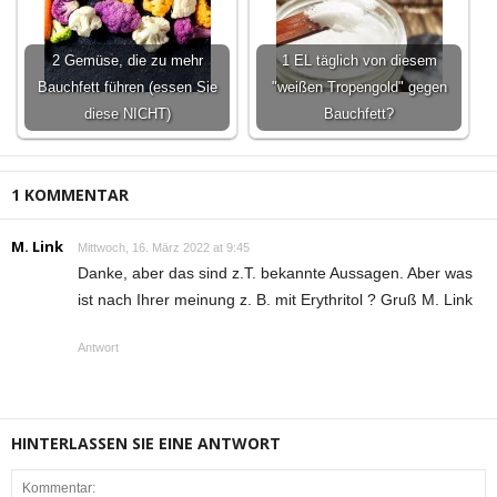
2 Gemüse, die zu mehr
1 EL täglich von diesem
Bauchfett führen (essen Sie
"weißen Tropengold" gegen
diese NICHT)
Bauchfett?
1 KOMMENTAR
M. Link
Mittwoch, 16. März 2022 at 9:45
Danke, aber das sind z.T. bekannte Aussagen. Aber was
ist nach Ihrer meinung z. B. mit Erythritol ? Gruß M. Link
Antwort
HINTERLASSEN SIE EINE ANTWORT