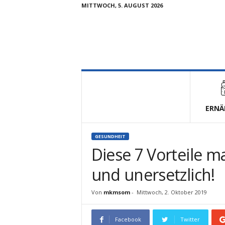
MITTWOCH, 5. AUGUST 2026
V
i
t
a
l
ERNÄ
u
n
d
GESUNDHEIT
F
Diese 7 Vorteile 
i
t
und unersetzlich!
Von
mkmsom
-
Mittwoch, 2. Oktober 2019
Facebook
Twitter