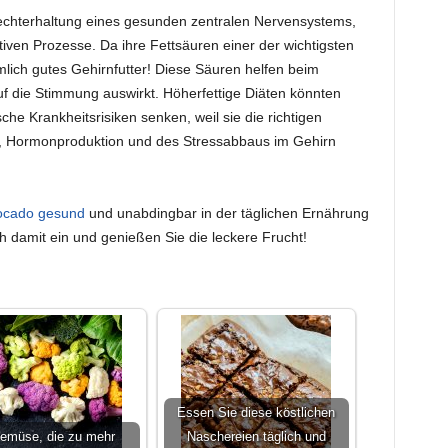
rechterhaltung eines gesunden zentralen Nervensystems,
iven Prozesse. Da ihre Fettsäuren einer der wichtigsten
emlich gutes Gehirnfutter! Diese Säuren helfen beim
uf die Stimmung auswirkt. Höherfettige Diäten könnten
e Krankheitsrisiken senken, weil sie die richtigen
 Hormonproduktion und des Stressabbaus im Gehirn
ocado gesund
und unabdingbar in der täglichen Ernährung
h damit ein und genießen Sie die leckere Frucht!
:
Essen Sie diese köstlichen
emüse, die zu mehr
Naschereien täglich und