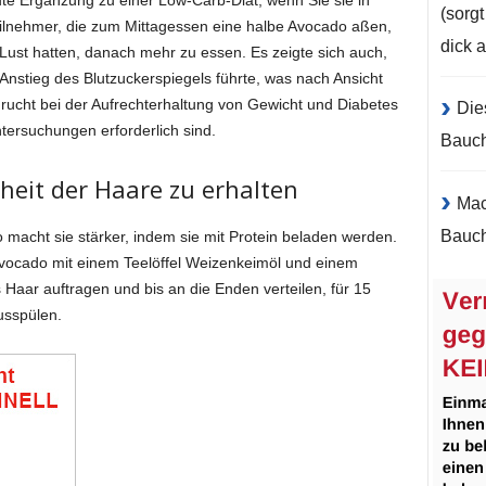
ute Ergänzung zu einer Low-Carb-Diät, wenn Sie sie in
(sorg
ilnehmer, die zum Mittagessen eine halbe Avocado aßen,
dick 
 Lust hatten, danach mehr zu essen. Es zeigte sich auch,
nstieg des Blutzuckerspiegels führte, was nach Ansicht
rucht bei der Aufrechterhaltung von Gewicht und Diabetes
Die
ntersuchungen erforderlich sind.
Bauc
heit der Haare zu erhalten
Mac
Bauch
macht sie stärker, indem sie mit Protein beladen werden.
 Avocado mit einem Teelöffel Weizenkeimöl und einem
 Haar auftragen und bis an die Enden verteilen, für 15
usspülen.