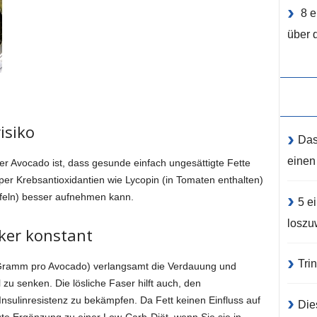
8 e
über 
isiko
Das
einen
der Avocado ist, dass gesunde einfach ungesättigte Fette
per Krebsantioxidantien wie Lycopin (in Tomaten enthalten)
ffeln) besser aufnehmen kann.
5 e
loszu
ker konstant
Tri
0 Gramm pro Avocado) verlangsamt die Verdauung und
zu senken. Die lösliche Faser hilft auch, den
 Insulinresistenz zu bekämpfen. Da Fett keinen Einfluss auf
Die