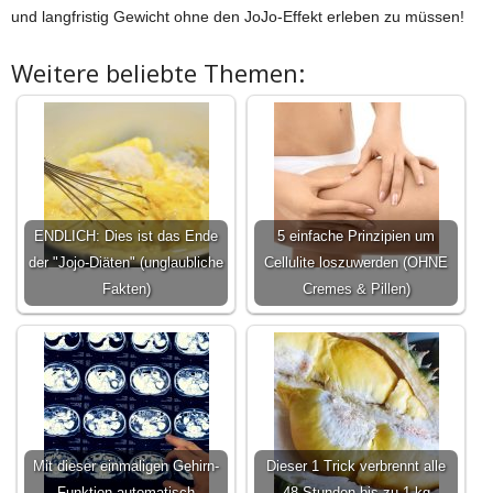
und langfristig Gewicht ohne den JoJo-Effekt erleben zu müssen!
Weitere beliebte Themen:
ENDLICH: Dies ist das Ende
5 einfache Prinzipien um
der "Jojo-Diäten" (unglaubliche
Cellulite loszuwerden (OHNE
Fakten)
Cremes & Pillen)
Mit dieser einmaligen Gehirn-
Dieser 1 Trick verbrennt alle