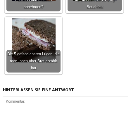
Funktion automatisch
48 Stunden bis zu 1 kg
abnehmen?
Bauchfett
Die 5 gefährlichsten Lügen, die
man Ihnen über Brot erzählt
hat
HINTERLASSEN SIE EINE ANTWORT