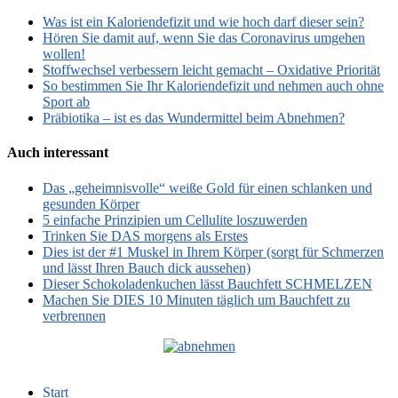
Was ist ein Kaloriendefizit und wie hoch darf dieser sein?
Hören Sie damit auf, wenn Sie das Coronavirus umgehen
wollen!
Stoffwechsel verbessern leicht gemacht – Oxidative Priorität
So bestimmen Sie Ihr Kaloriendefizit und nehmen auch ohne
Sport ab
Präbiotika – ist es das Wundermittel beim Abnehmen?
Auch interessant
Das „geheimnisvolle“ weiße Gold für einen schlanken und
gesunden Körper
5 einfache Prinzipien um Cellulite loszuwerden
Trinken Sie DAS morgens als Erstes
Dies ist der #1 Muskel in Ihrem Körper (sorgt für Schmerzen
und lässt Ihren Bauch dick aussehen)
Dieser Schokoladenkuchen lässt Bauchfett SCHMELZEN
Machen Sie DIES 10 Minuten täglich um Bauchfett zu
verbrennen
Start