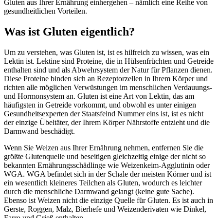
Gluten aus Ihrer Ernährung einhergehen – nämlich eine Reihe von
gesundheitlichen Vorteilen.
Was ist Gluten eigentlich?
Um zu verstehen, was Gluten ist, ist es hilfreich zu wissen, was ein
Lektin ist. Lektine sind Proteine, die in Hülsenfrüchten und Getreide
enthalten sind und als Abwehrsystem der Natur für Pflanzen dienen.
Diese Proteine binden sich an Rezeptorzellen in Ihrem Körper und
richten alle möglichen Verwüstungen im menschlichen Verdauungs-
und Hormonsystem an. Gluten ist eine Art von Lektin, das am
häufigsten in Getreide vorkommt, und obwohl es unter einigen
Gesundheitsexperten der Staatsfeind Nummer eins ist, ist es nicht
der einzige Übeltäter, der Ihrem Körper Nährstoffe entzieht und die
Darmwand beschädigt.
Wenn Sie Weizen aus Ihrer Ernährung nehmen, entfernen Sie die
größte Glutenquelle und beseitigen gleichzeitig einige der nicht so
bekannten Ernährungsschädlinge wie Weizenkeim-Agglutinin oder
WGA. WGA befindet sich in der Schale der meisten Körner und ist
ein wesentlich kleineres Teilchen als Gluten, wodurch es leichter
durch die menschliche Darmwand gelangt (keine gute Sache).
Ebenso ist Weizen nicht die einzige Quelle für Gluten. Es ist auch in
Gerste, Roggen, Malz, Bierhefe und Weizenderivaten wie Dinkel,
Farro und Grieß enthalten.