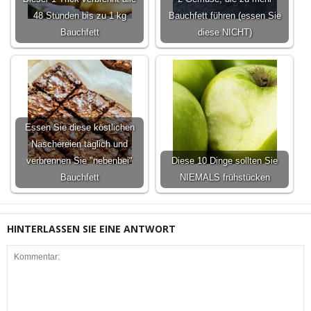
48 Stunden bis zu 1 kg
Bauchfett führen (essen Sie
Bauchfett
diese NICHT)
Essen Sie diese köstlichen
Naschereien täglich und
verbrennen Sie "nebenbei"
Diese 10 Dinge sollten Sie
Bauchfett
NIEMALS frühstücken
HINTERLASSEN SIE EINE ANTWORT