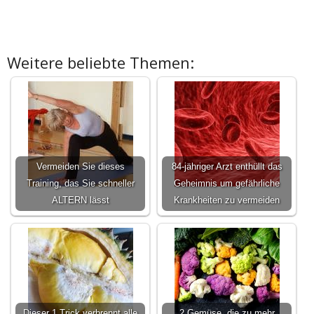
Weitere beliebte Themen:
Vermeiden Sie dieses
84-jähriger Arzt enthüllt das
Training, das Sie schneller
Geheimnis um gefährliche
ALTERN lässt
Krankheiten zu vermeiden
Dieser 1 Trick verbrennt alle
2 Gemüse, die zu mehr