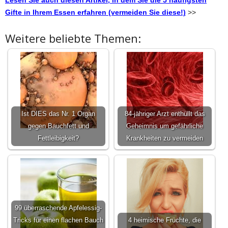
Gifte in Ihrem Essen erfahren (vermeiden Sie diese!)
>>
Weitere beliebte Themen:
Ist DIES das Nr. 1 Organ
84-jähriger Arzt enthüllt das
gegen Bauchfett und
Geheimnis um gefährliche
Fettleibigkeit?
Krankheiten zu vermeiden
99 überraschende Apfelessig-
Tricks für einen flachen Bauch
4 heimische Früchte, die