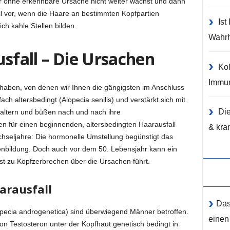
er ohne erkennbare Ursache nicht weiter wächst und dann
ll vor, wenn die Haare an bestimmten Kopfpartien
Ist
h kahle Stellen bilden.
Wahrh
usfall – Die Ursachen
Kol
Immun
haben, von denen wir Ihnen die gängigsten im Anschluss
fach altersbedingt (Alopecia senilis) und verstärkt sich mit
Di
 altern und büßen nach und nach ihre
en für einen beginnenden, altersbedingten Haarausfall
& kra
hseljahre: Die hormonelle Umstellung begünstigt das
enbildung. Doch auch vor dem 50. Lebensjahr kann ein
ist zu Kopfzerbrechen über die Ursachen führt.
arausfall
Das
opecia androgenetica) sind überwiegend Männer betroffen.
einen
n Testosteron unter der Kopfhaut genetisch bedingt in