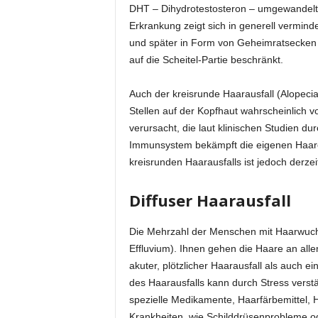
DHT – Dihydrotestosteron – umgewandel
Erkrankung zeigt sich in generell vermi
und später in Form von Geheimratsecken un
auf die Scheitel-Partie beschränkt.
Auch der kreisrunde Haarausfall (Alopecia
Stellen auf der Kopfhaut wahrscheinlich 
verursacht, die laut klinischen Studien d
Immunsystem bekämpft die eigenen Haare
kreisrunden Haarausfalls ist jedoch derzeit
Diffuser Haarausfall
Die Mehrzahl der Menschen mit Haarwuchs
Effluvium). Ihnen gehen die Haare an alle
akuter, plötzlicher Haarausfall als auch 
des Haarausfalls kann durch Stress verst
spezielle Medikamente, Haarfärbemittel, 
Krankheiten, wie Schilddrüsenprobleme o