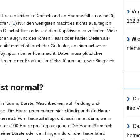
Vor
rauen leiden in Deutschland an Haarausfall – das heißt,
132,
ffen. (
1
) Nur den wenigsten macht es nichts aus, täglich
m Duschabfluss oder auf dem Kopfkissen vorzufinden. Viele
hen aufgrund des lichten Haars oder kahler Stellen als
Wic
anik bereitet oft auch der Gedanke, an einer schweren
niema
em Symptom bemerkbar macht. Dabei muss plötzlicher
liegen einer Krankheit zurückzuführen sein, wie Sie gleich
ist normal?
Die
h in Kamm, Bürste, Waschbecken, auf Kleidung und
Ihre 
rge. Die Haare regenerieren sich ständig und alte Haare
rsetzt. Von Haarausfall spricht man immer dann, wenn
r als 100 Haare pro Tag ausgehen. Die Haare lösen sich
Das
einer Bürste oder den Fingern durch die Haare fährt.
hormo