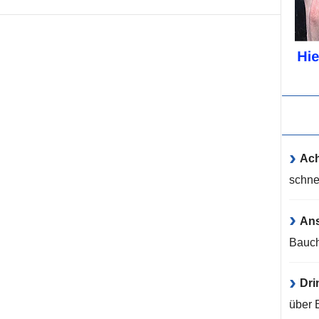
Ach
schne
An
Bauch
Dri
über 