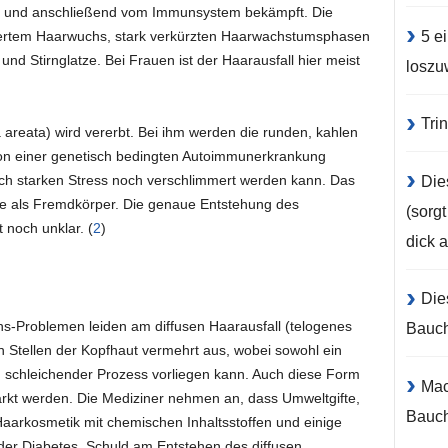
t und anschließend vom Immunsystem bekämpft. Die
5 e
ndertem Haarwuchs, stark verkürzten Haarwachstumsphasen
d Stirnglatze. Bei Frauen ist der Haarausfall hier meist
loszu
Tri
 areata) wird vererbt. Bei ihm werden die runden, kahlen
von einer genetisch bedingten Autoimmunerkrankung
urch starken Stress noch verschlimmert werden kann. Das
Die
 als Fremdkörper. Die genaue Entstehung des
(sorg
 noch unklar. (
2
)
dick 
Die
-Problemen leiden am diffusen Haarausfall (telogenes
Bauc
n Stellen der Kopfhaut vermehrt aus, wobei sowohl ein
ein schleichender Prozess vorliegen kann. Auch diese Form
Mac
ärkt werden. Die Mediziner nehmen an, dass Umweltgifte,
Bauch
Haarkosmetik mit chemischen Inhaltsstoffen und einige
der Diabetes, Schuld am Entstehen des diffusen