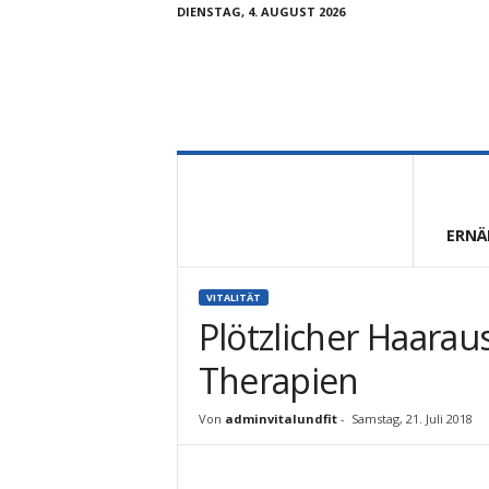
DIENSTAG, 4. AUGUST 2026
V
i
t
a
l
ERNÄ
u
n
d
VITALITÄT
F
Plötzlicher Haarau
i
t
Therapien
Von
adminvitalundfit
-
Samstag, 21. Juli 2018
Facebook
Twitter