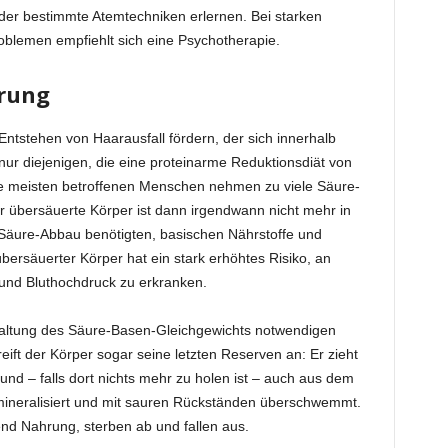
der bestimmte Atemtechniken erlernen. Bei starken
blemen empfiehlt sich eine Psychotherapie.
rung
ntstehen von Haarausfall fördern, der sich innerhalb
t nur diejenigen, die eine proteinarme Reduktionsdiät von
ie meisten betroffenen Menschen nehmen zu viele Säure-
r übersäuerte Körper ist dann irgendwann nicht mehr in
 Säure-Abbau benötigten, basischen Nährstoffe und
übersäuerter Körper hat ein stark erhöhtes Risiko, an
und Bluthochdruck zu erkranken.
rhaltung des Säure-Basen-Gleichgewichts notwendigen
eift der Körper sogar seine letzten Reserven an: Er zieht
nd – falls dort nichts mehr zu holen ist – auch aus dem
ineralisiert und mit sauren Rückständen überschwemmt.
d Nahrung, sterben ab und fallen aus.