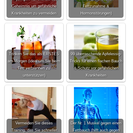
Geheimnis um gefährliche
Fettzunahme &
Krankheiten zu vermeiden
Hormonstörungen)
Trinken Sie das als ERSTES
99 überraschende Apfelessig-
am Morgen (ideal um Sie beim
Tricks für einen flachen Bauch
Fett verbrennen zu
& Schutz vor gefährlichen
unterstützen)
Krankheiten
Vermeiden Sie dieses
Der Nr. 1 Muskel gegen einen
Training, das Sie schneller
Fettbauch (hilft auch gegen