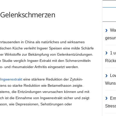
 Gelenkschmerzen
Was
gesu
Jahrtausenden in China als natürliches und wirksames
tischen Küche verleiht Ingwer Speisen eine milde Schärfe
1 u
licher Wirkstoffe zur Bekämpfung von Gelenkentzündungen.
Rück
hte Studie verglich Ingwer-Extrakt mit den Schmerzmitteln
- und rheumatoider Arthritis eingesetzt werden.
Low
Ingwerextrakt
eine stärkere Reduktion der Zytokin-
Wuns
ens so starke Reduktion wie Betamethason zeigte.
stems, die Entzündungen verursachen können und mit
ch ist die Einnahme von Ingwerextrakt sicher und zeigt
Emo
son, wie Depressionen, Sehstörungen oder
Stres