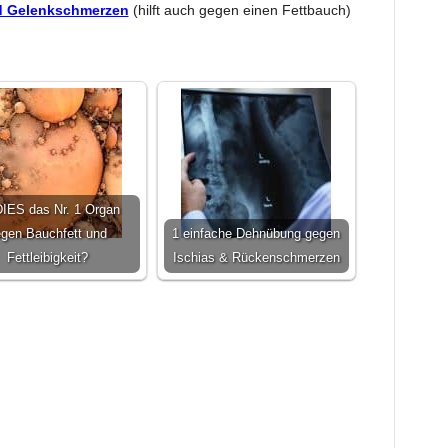
nd Gelenkschmerzen
(hilft auch gegen einen Fettbauch)
:
DIES das Nr. 1 Organ
gen Bauchfett und
1 einfache Dehnübung gegen
Fettleibigkeit?
Ischias & Rückenschmerzen