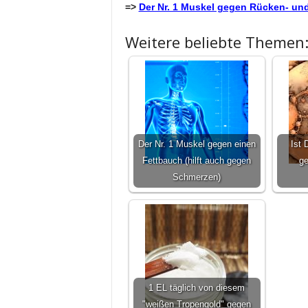
=>
Der Nr. 1 Muskel gegen Rücken- u
Weitere beliebte Themen
Der Nr. 1 Muskel gegen einen
Ist 
Fettbauch (hilft auch gegen
ge
Schmerzen)
1 EL täglich von diesem
"weißen Tropengold" gegen