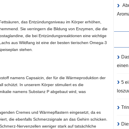
Ab
Aroma
ettsäuren, das Entzündungsniveau im Körper erhöhen,
emmend. Sie verringern die Bildung von Enzymen, die die
staglandine, die bei Entzündungsreaktionen eine wichtige
o-Lachs aus Wildfang ist eine der besten tierischen Omega-3
Speiseplan stehen.
Das
einen
kstoff namens Capsaicin, der für die Wärmeproduktion der
5 e
all schützt. In unserem Körper stimuliert es die
loszu
mikalie namens Substanz P abgebaut wird, was
Tri
tragenden Cremes und Wärmepflastern eingesetzt, da es
viert, die ebenfalls Schmerzsignale an das Gehirn schicken.
Die
 Schmerz-Nervenzellen weniger stark auf tatsächliche