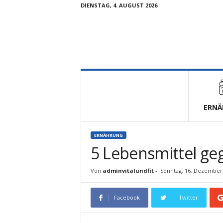
DIENSTAG, 4. AUGUST 2026
V
i
t
a
l
ERNÄ
u
n
d
ERNÄHRUNG
F
5 Lebensmittel g
i
t
Von
adminvitalundfit
-
Sonntag, 16. Dezember
Facebook
Twitter