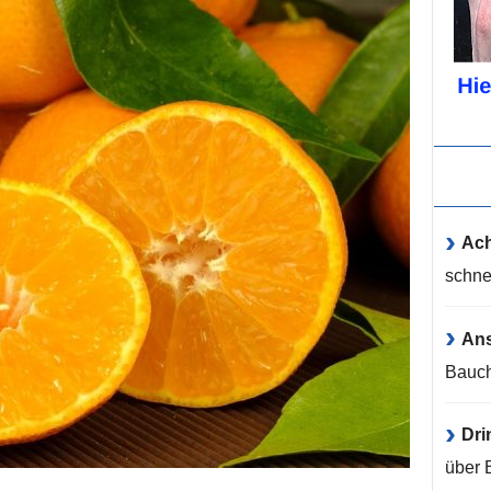
Ach
schne
An
Bauch
Dri
über 