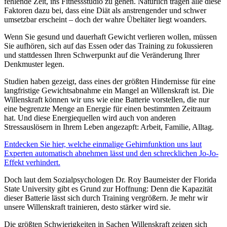
fehlende Zeit, ins Fitnessstudio zu gehen. Natürlich tragen alle diese
Faktoren dazu bei, dass eine Diät als anstrengender und schwer
umsetzbar erscheint – doch der wahre Übeltäter liegt woanders.
Wenn Sie gesund und dauerhaft Gewicht verlieren wollen, müssen
Sie aufhören, sich auf das Essen oder das Training zu fokussieren
und stattdessen Ihren Schwerpunkt auf die Veränderung Ihrer
Denkmuster legen.
Studien haben gezeigt, dass eines der größten Hindernisse für eine
langfristige Gewichtsabnahme ein Mangel an Willenskraft ist. Die
Willenskraft können wir uns wie eine Batterie vorstellen, die nur
eine begrenzte Menge an Energie für einen bestimmten Zeitraum
hat. Und diese Energiequellen wird auch von anderen
Stressauslösern in Ihrem Leben angezapft: Arbeit, Familie, Alltag.
Entdecken Sie hier, welche einmalige Gehirnfunktion uns laut
Experten automatisch abnehmen lässt und den schrecklichen Jo-Jo-
Effekt verhindert.
Doch laut dem Sozialpsychologen Dr. Roy Baumeister der Florida
State University gibt es Grund zur Hoffnung: Denn die Kapazität
dieser Batterie lässt sich durch Training vergrößern. Je mehr wir
unsere Willenskraft trainieren, desto stärker wird sie.
Die größten Schwierigkeiten in Sachen Willenskraft zeigen sich