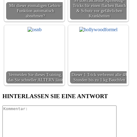
99 überraschende Apfelessig-
Mit dieser einmaligen Gehirn-
Tricks für einen flachen Bauch
Funktion automatisch
& Schutz vor gefährlichen
abnehmen?
Krankheiten
Vermeiden Sie dieses Training,
Dieser 1 Trick verbrennt alle 48
das Sie schneller ALTERN lässt
Stunden bis zu 1 kg Bauchfett
HINTERLASSEN SIE EINE ANTWORT