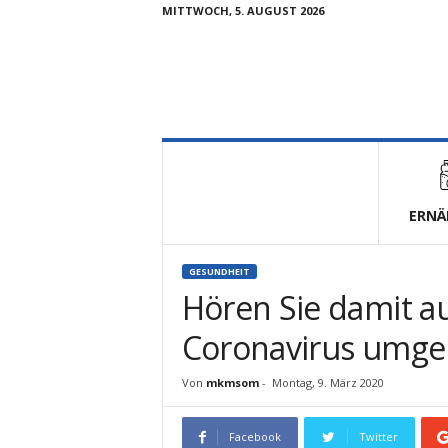
MITTWOCH, 5. AUGUST 2026
V
i
t
a
l
ERNÄ
u
n
d
GESUNDHEIT
F
Hören Sie damit au
i
t
Coronavirus umge
Von
mkmsom
-
Montag, 9. März 2020
Facebook
Twitter