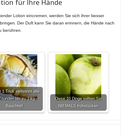
tion für Ihre Hände
ender Lotion eincremen, werden Sie sich ihrer besser
bringen. Der Duft kann Sie daran erinnern, die Hände nach
u berühren.
:
 1 Trick verbrennt alle
Stunden bis zu 1 kg
Diese 10 Dinge sollten Sie
Bauchfett
NIEMALS frühstücken